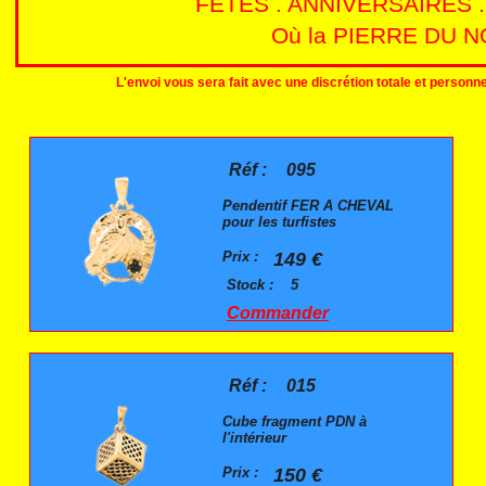
FETES . ANNIVERSAIRES 
Où la PIERRE DU NO
L'envoi vous sera fait avec une discrétion totale et person
Réf :
095
Pendentif FER A CHEVAL
pour les turfistes
Prix :
149 €
Stock :
5
Commander
Réf :
015
Cube fragment PDN à
l'intérieur
Prix :
150 €