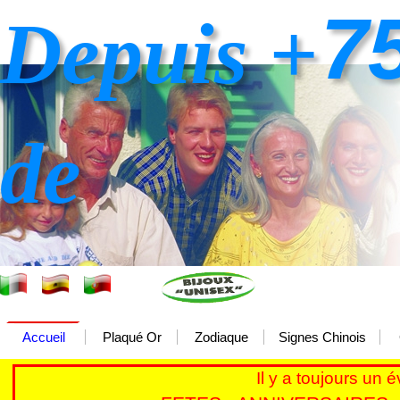
7
Depuis +
de
Accueil
Plaqué Or
Zodiaque
Signes Chinois
Il y a toujours un 