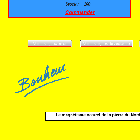
Stock :
160
Commander
Voir les bijoux en or
Voir les signes du zodiaque
.
Le magnétisme naturel de la pierre du Nord 