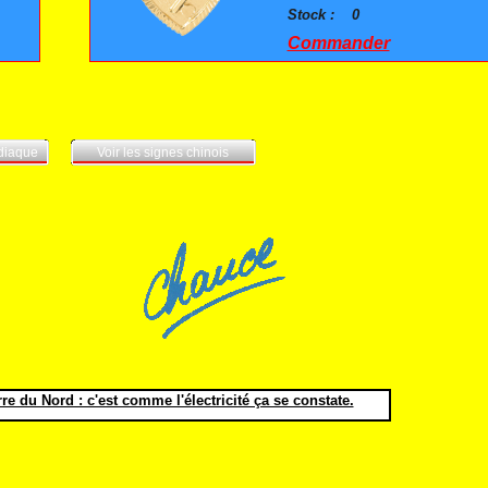
Stock :
0
Commander
odiaque
Voir les signes chinois
e du Nord : c'est comme l'électricité ça se constate.