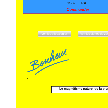
Stock :
160
Commander
Voir les bijoux en or
Voir les signes du z
.
Le magnétisme naturel de la pierr