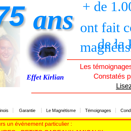
+ de 1.0
75
ans
ont fait 
de la
magnéti
Les témoignages 
Constatés pa
Effet Kirlian
Lise
inois
Garantie
Le Magnétisme
Témoignages
Condi
ours un événement particulier :