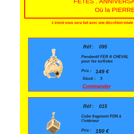
FETES . ANNIVERS
Où la PIERRE
L'envoi vous sera fait avec une discrétion total
Réf :
095
Pendentif FER A CHEVAL
pour les turfistes
Prix :
149 €
Stock :
5
Commander
Réf :
015
Cube fragment PDN à
l'intérieur
Prix :
150 €