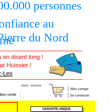
00.000 personnes
confiance au
 Pierre du Nord
sme
en disent long !
r Huissier !
z-Les
client : inconnu
Mon compte
tion vente
Se connecter
GARANTIE UNIQUE