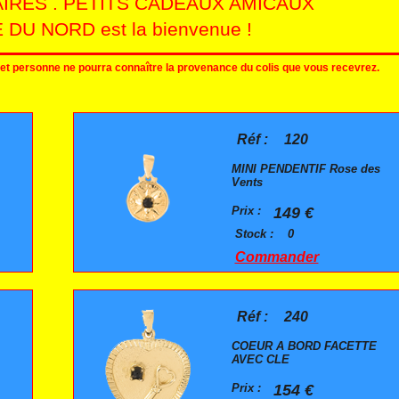
AIRES . PETITS CADEAUX AMICAUX
 DU NORD est la bienvenue !
e et personne ne pourra connaître la provenance du colis que vous recevrez.
Réf :
120
MINI PENDENTIF Rose des
Vents
Prix :
149 €
Stock :
0
Commander
Réf :
240
COEUR A BORD FACETTE
AVEC CLE
Prix :
154 €