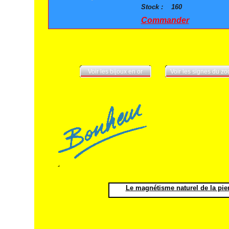
Stock :
160
Commander
Voir les bijoux en or
Voir les signes du z
.
Le magnétisme naturel de la pierr