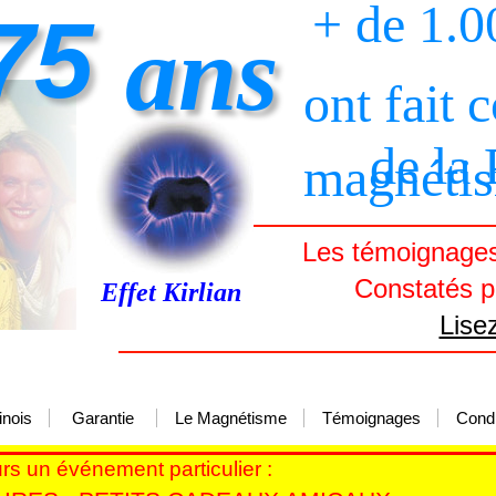
+ de 1.0
75
ans
ont fait 
de la
magnéti
Les témoignages 
Constatés pa
Effet Kirlian
Lise
inois
Garantie
Le Magnétisme
Témoignages
Condi
ours un événement particulier :