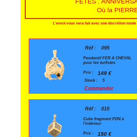
FETES . ANNIVERS
Où la PIERRE
L'envoi vous sera fait avec une discrétion total
Réf :
095
Pendentif FER A CHEVAL
pour les turfistes
Prix :
149 €
Stock :
5
Commander
Réf :
015
Cube fragment PDN à
l'intérieur
Prix :
150 €