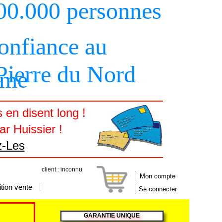
00.000 personnes
confiance au
 Pierre du Nord
sme
en disent long !
r Huissier !
z-Les
client : inconnu
Mon compte
tion vente
Se connecter
GARANTIE UNIQUE