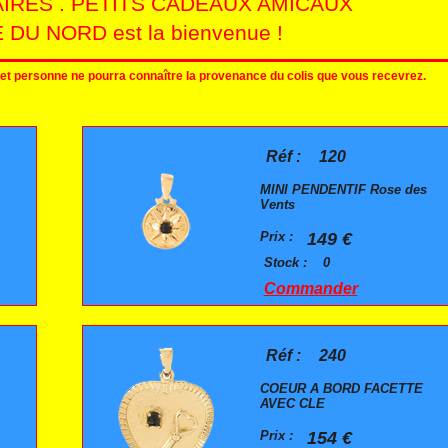
AIRES . PETITS CADEAUX AMICAUX
 DU NORD est la bienvenue !
e et personne ne pourra connaître la provenance du colis que vous recevrez.
Réf :
120
MINI PENDENTIF Rose des
Vents
Prix :
149 €
Stock :
0
Commander
Réf :
240
COEUR A BORD FACETTE
AVEC CLE
Prix :
154 €