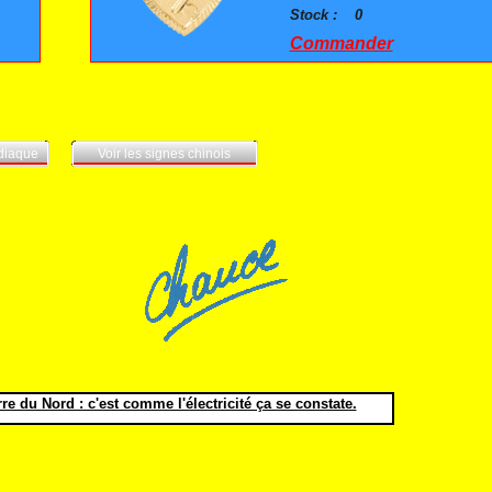
Stock :
0
Commander
odiaque
Voir les signes chinois
e du Nord : c'est comme l'électricité ça se constate.