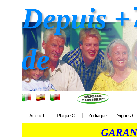
Depuis +
de
Accueil
Plaqué Or
Zodiaque
Signes Ch
GARAN