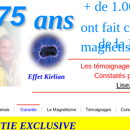
+ de 1.
75
ans
ont fait 
de la
magnéti
Les témoignages
Constatés p
Effet Kirlian
Lise
inois
Garantie
Le Magnétisme
Témoignages
Cond
TIE EXCLUSIVE