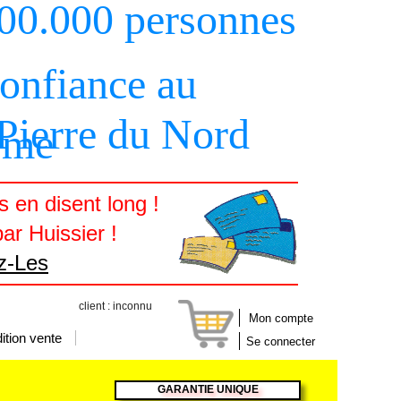
000.000 personnes
confiance au
 Pierre du Nord
sme
 en disent long !
ar Huissier !
z-Les
client : inconnu
Mon compte
ition vente
Se connecter
GARANTIE UNIQUE