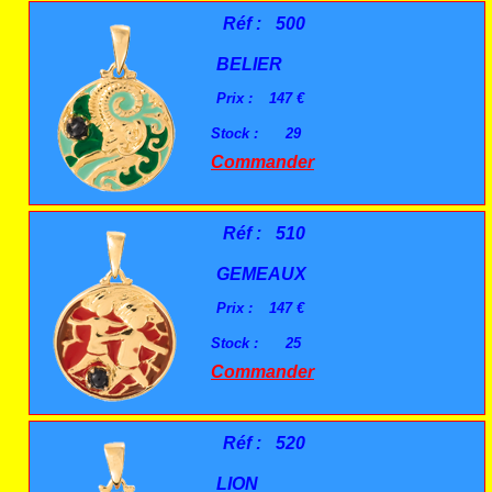
Réf :
500
BELIER
Prix :
147 €
Stock :
29
Commander
Réf :
510
GEMEAUX
Prix :
147 €
Stock :
25
Commander
Réf :
520
LION