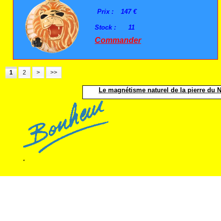
Prix :
147 €
Stock :
11
Commander
1
2
>
>>
Le magnétisme naturel de la pierre du No
.