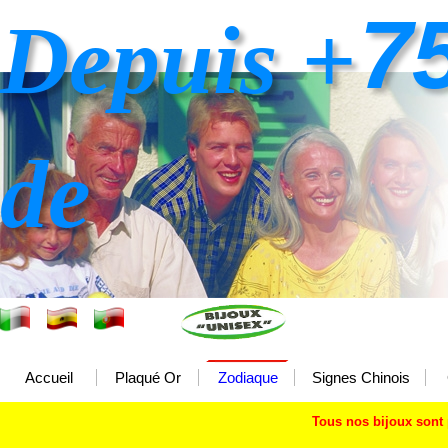
7
Depuis +
de
Accueil
Plaqué Or
Zodiaque
Signes Chinois
Tous nos bijoux sont