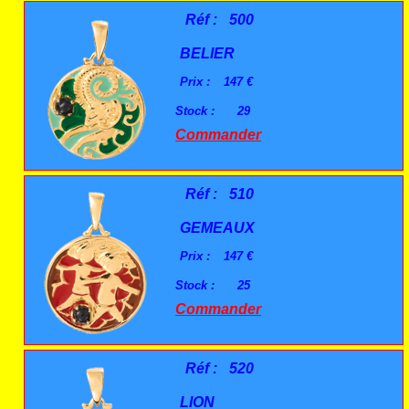
Réf :
500
BELIER
Prix :
147 €
Stock :
29
Commander
Réf :
510
GEMEAUX
Prix :
147 €
Stock :
25
Commander
Réf :
520
LION