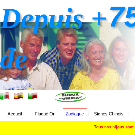
7
Depuis +
de
Accueil
Plaqué Or
Zodiaque
Signes Chinois
Tous nos bijoux sont