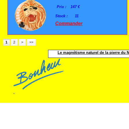
Prix :
147 €
Stock :
11
Commander
1
2
>
>>
Le magnétisme naturel de la pierre du No
.