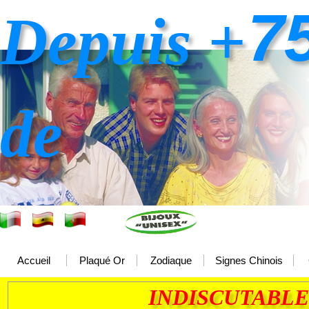
7
Depuis +
de
Accueil
Plaqué Or
Zodiaque
Signes Chinois
INDISCUTABLE