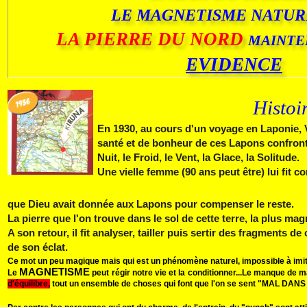
LE MAGNETISME NATUR
LA PIERRE DU NORD
MAINT
EVIDENCE
Histoi
En 1930, au cours d'un voyage en Laponie, V. 
santé et de bonheur de ces Lapons confronté
Nuit, le Fr
oid, le
Vent, la Glace, la Sol
itude
Une vielle femme (90 ans peut être) lui fit c
que Dieu avait donnée aux Lapons pour compenser le reste.
La pierre que l'on trouve dans le sol de cette terre, la plus ma
A son retour, il fit analyser, tailler puis sertir des fragments d
de son éclat.
Ce mot un peu magique mais qui est un phénomène naturel, impossible à imiter 
MAGNETISME
Le
peut régir notre vie et la conditionner...
Le manque de m
d'équilibre,
tout un ensemble de choses qui font que l'on se sent "MAL DAN