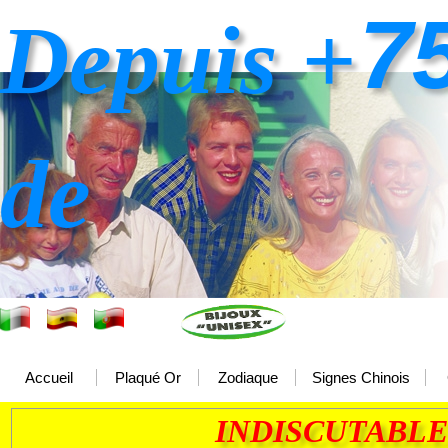
7
Depuis +
de
Accueil
Plaqué Or
Zodiaque
Signes Chinois
INDISCUTABLE