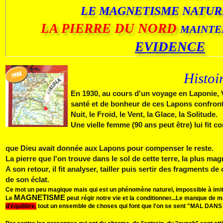
LE MAGNETISME NATUR
LA PIERRE DU NORD
MAINT
EVIDENCE
Histoi
En 1930, au cours d'un voyage en Laponie, V. 
santé et de bonheur de ces Lapons confronté
Nuit, le Fr
oid, le
Vent, la Glace, la Sol
itude
Une vielle femme (90 ans peut être) lui fit c
que Dieu avait donnée aux Lapons pour compenser le reste.
La pierre que l'on trouve dans le sol de cette terre, la plus ma
A son retour, il fit analyser, tailler puis sertir des fragments d
de son éclat.
Ce mot un peu magique mais qui est un phénomène naturel, impossible à imiter 
MAGNETISME
Le
peut régir notre vie et la conditionner...
Le manque de m
d'équilibre,
tout un ensemble de choses qui font que l'on se sent "MAL DAN