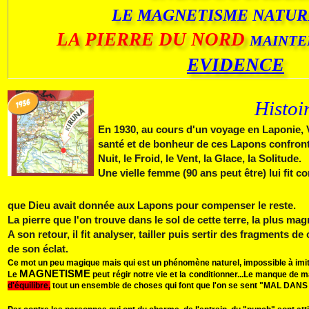
LE MAGNETISME NATUR
LA PIERRE DU NORD
MAINT
EVIDENCE
Histoi
En 1930, au cours d'un voyage en Laponie, V. 
santé et de bonheur de ces Lapons confronté
Nuit, le Fr
oid, le
Vent, la Glace, la Sol
itude
Une vielle femme (90 ans peut être) lui fit c
que Dieu avait donnée aux Lapons pour compenser le reste.
La pierre que l'on trouve dans le sol de cette terre, la plus ma
A son retour, il fit analyser, tailler puis sertir des fragments d
de son éclat.
Ce mot un peu magique mais qui est un phénomène naturel, impossible à imiter 
MAGNETISME
Le
peut régir notre vie et la conditionner...
Le manque de m
d'équilibre,
tout un ensemble de choses qui font que l'on se sent "MAL DAN