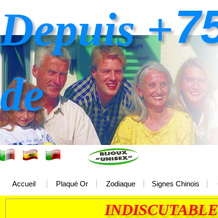
7
Depuis +
de
Accueil
Plaqué Or
Zodiaque
Signes Chinois
INDISCUTABLE