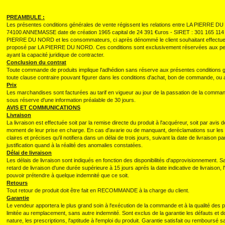
PREAMBULE :
Les présentes conditions générales de vente régissent les relations entre LA PIERRE D
74100 ANNEMASSE date de création 1965 capital de 24 391 €uros - SIRET : 301 165 
PIERRE DU NORD et les consommateurs, ci après dénommé le client souhaitant effectue
proposé par LA PIERRE DU NORD. Ces conditions sont exclusivement réservées aux per
ayant la capacité juridique de contracter.
Conclusion du contrat
Toute commande de produits implique l'adhédion sans réserve aux présentes conditions g
toute clause contraire pouvant figurer dans les conditions d'achat, bon de commande, o
Prix
Les marchandises sont facturées au tarif en vigueur au jour de la passation de la comman
sous réserve d'une information préalable de 30 jours.
AVIS ET COMMUNICATIONS
Livraison
La livraison est effectuée soit par la remise directe du produit à l'acquéreur, soit par avis
moment de leur prise en charge. En cas d'avarie ou de manquant, deréclamations sur les v
claires et précises qu'il notifiera dans un délai de trois jours, suivant la date de livraison 
justification quand à la réalité des anomalies constatées.
Délai de livraison
Les délais de livraison sont indiqués en fonction des disponibilités d'approvisionnement. S
retard de livraison d'une durée supérieure à 15 jours aprés la date indicative de livrais
pouvoir prétendre à quelque indemnité que ce soit.
Retours
Tout retour de produit doit être fait en RECOMMANDE à la charge du client.
Garantie
Le vendeur apportera le plus grand soin à l'exécution de la commande et à la qualité des p
limitée au remplacement, sans autre indemnité. Sont exclus de la garantie les défauts et
nature, les prescriptions, l'aptitude à l'emploi du produit. Garantie satisfait ou remboursé sa