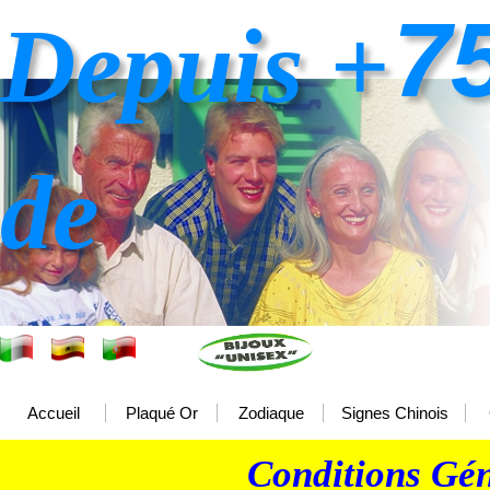
7
Depuis +
de
Accueil
Plaqué Or
Zodiaque
Signes Chinois
Conditions Gén