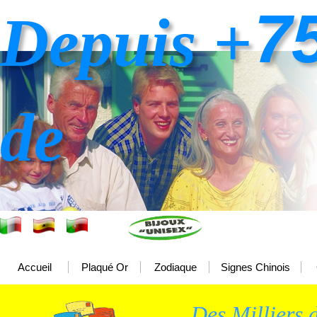
7
Depuis +
de
Accueil
Plaqué Or
Zodiaque
Signes Chinois
Des Milliers d