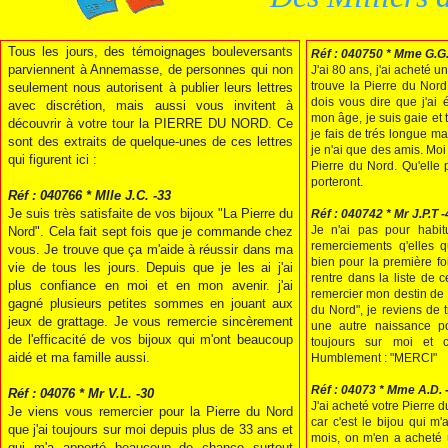
Tous les jours, des témoignages bouleversants
Réf : 040750 * Mme G.G.
parviennent à Annemasse, de personnes qui non
J'ai 80 ans, j'ai acheté u
trouve la Pierre du Nord,
seulement nous autorisent à publier leurs lettres
dois vous dire que j'ai 
avec discrétion, mais aussi vous invitent à
mon âge, je suis gaie et
découvrir à votre tour la PIERRE DU NORD. Ce
je fais de trés longue ma
sont des extraits de quelque-unes de ces lettres
je n'ai que des amis. Moi
qui figurent ici :
Pierre du Nord. Qu'elle 
porteront.
Réf : 040766 * Mlle J.C. -33
Je suis très satisfaite de vos bijoux "La Pierre du
Réf : 040742 * Mr J.P.T 
Je n'ai pas pour habit
Nord". Cela fait sept fois que je commande chez
remerciements q'elles q
vous. Je trouve que ça m'aide à réussir dans ma
bien pour la première fo
vie de tous les jours. Depuis que je les ai j'ai
rentre dans la liste de 
plus confiance en moi et en mon avenir. j'ai
remercier mon destin de m
gagné plusieurs petites sommes en jouant aux
du Nord", je reviens de t
jeux de grattage. Je vous remercie sincèrement
une autre naissance po
de l'efficacité de vos bijoux qui m'ont beaucoup
toujours sur moi et c
aidé et ma famille aussi.
Humblement : "MERCI"
Réf : 04073 * Mme A.D. 
Réf : 04076 * Mr V.L. -30
J'ai acheté votre Pierre 
Je viens vous remercier pour la Pierre du Nord
car c'est le bijou qui m'
que j'ai toujours sur moi depuis plus de 33 ans et
mois, on m'en a acheté 
qui m'a apporté beaucoup de chance surtout