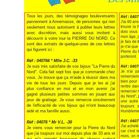
Tous les jours, des témoignages bouleversants
Réf : 0407
parviennent à Annemasse, de personnes qui non
J'ai 80 ans
trouve la 
seulement nous autorisent à publier leurs lettres
dois vous 
avec discrétion, mais aussi vous invitent à
mon âge, j
découvrir à votre tour la PIERRE DU NORD. Ce
je fais de
sont des extraits de quelque-unes de ces lettres
je n'ai qu
qui figurent ici :
Pierre du 
porteront.
Réf : 040766 * Mlle J.C. -33
Je suis très satisfaite de vos bijoux "La Pierre du
Réf : 0407
Je n'ai p
Nord". Cela fait sept fois que je commande chez
remercieme
vous. Je trouve que ça m'aide à réussir dans ma
bien pour 
vie de tous les jours. Depuis que je les ai j'ai
rentre dan
plus confiance en moi et en mon avenir. j'ai
remercier 
gagné plusieurs petites sommes en jouant aux
du Nord", 
jeux de grattage. Je vous remercie sincèrement
une autre
de l'efficacité de vos bijoux qui m'ont beaucoup
toujours 
aidé et ma famille aussi.
Humblemen
Réf : 0407
Réf : 04076 * Mr V.L. -30
J'ai acheté
Je viens vous remercier pour la Pierre du Nord
car c'est l
que j'ai toujours sur moi depuis plus de 33 ans et
mois, on 
qui m'a apporté beaucoup de chance surtout