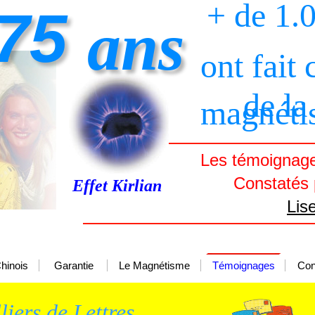
+ de 1.
75
ans
ont fait
de la
magnéti
Les témoignages
Constatés p
Effet Kirlian
Lis
hinois
Garantie
Le Magnétisme
Témoignages
Con
liers de Lettres