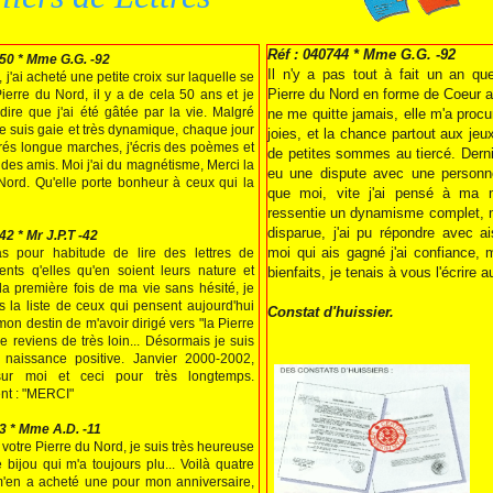
Réf : 040744 * Mme G.G. -92
50 * Mme G.G. -92
Il n'y a pas tout à fait un an que
, j'ai acheté une petite croix sur laquelle se
Pierre du Nord en forme de Coeur a
Pierre du Nord, il y a de cela 50 ans et je
dire que j'ai été gâtée par la vie. Malgré
ne me quitte jamais, elle m'a proc
e suis gaie et très dynamique, chaque jour
joies, et la chance partout aux je
 trés longue marches, j'écris des poèmes et
de petites sommes au tiercé. Derni
e des amis. Moi j'ai du magnétisme, Merci la
eu une dispute avec une personn
Nord. Qu'elle porte bonheur à ceux qui la
que moi, vite j'ai pensé à ma mé
ressentie un dynamisme complet, m
disparue, j'ai pu répondre avec ai
42 * Mr J.P.T -42
moi qui ais gagné j'ai confiance, 
as pour habitude de lire des lettres de
nts q'elles qu'en soient leurs nature et
bienfaits, je tenais à vous l'écrire au
la première fois de ma vie sans hésité, je
s la liste de ceux qui pensent aujourd'hui
Constat d'huissier.
mon destin de m'avoir dirigé vers "la Pierre
je reviens de très loin... Désormais je suis
 naissance positive. Janvier 2000-2002,
sur moi et ceci pour très longtemps.
t : "MERCI"
3 * Mme A.D. -11
 votre Pierre du Nord, je suis très heureuse
e bijou qui m'a toujours plu... Voilà quatre
m'en a acheté une pour mon anniversaire,