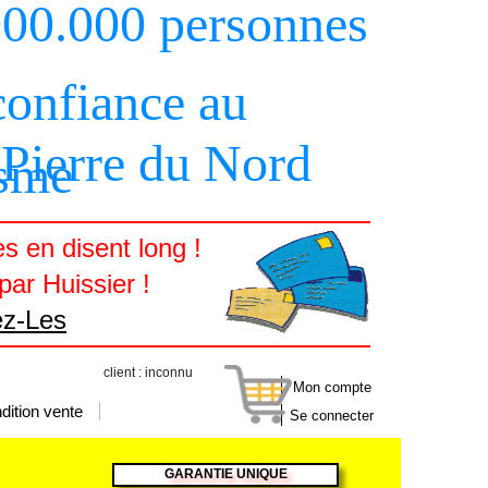
000.000 personnes
 confiance au
 Pierre du Nord
sme
 en disent long !
ar Huissier !
ez-Les
client : inconnu
Mon compte
dition vente
Se connecter
GARANTIE UNIQUE