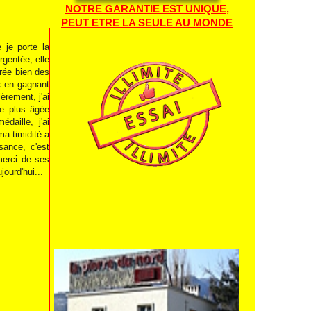
NOTRE GARANTIE EST UNIQUE,
PEUT ETRE LA SEULE AU MONDE
 je porte la
rgentée, elle
urée bien des
ux en gagnant
èrement, j'ai
e plus âgée
daille, j'ai
a timidité a
sance, c'est
merci de ses
jourd'hui...