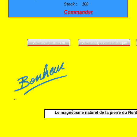
Stock :
160
Commander
Voir les bijoux en or
Voir les signes du zodiaque
.
Le magnétisme naturel de la pierre du Nord 