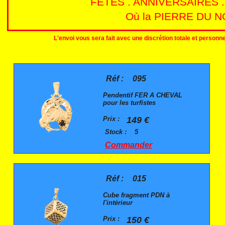
FETES . ANNIVERSAIRES 
Où la PIERRE DU NO
L'envoi vous sera fait avec une discrétion totale et person
Réf :
095
Pendentif FER A CHEVAL
pour les turfistes
Prix :
149 €
Stock :
5
Commander
Réf :
015
Cube fragment PDN à
l'intérieur
Prix :
150 €