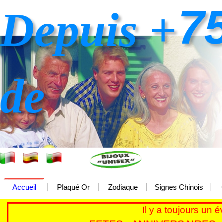
7
Depuis +
de
Accueil
Plaqué Or
Zodiaque
Signes Chinois
Il y a toujours un 