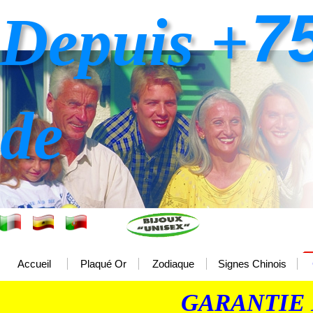
7
Depuis +
de
Accueil
Plaqué Or
Zodiaque
Signes Chinois
GARANTIE