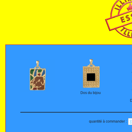
Dos du bijou
D
quantité à commander :