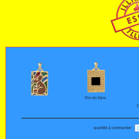
Dos du bijou
D
quantité à commander :