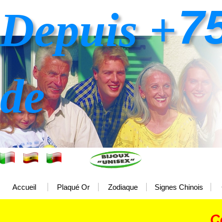
7
Depuis +
de
Accueil
Plaqué Or
Zodiaque
Signes Chinois
C