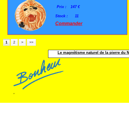
Prix :
147 €
Stock :
11
Commander
1
2
>
>>
Le magnétisme naturel de la pierre du No
.