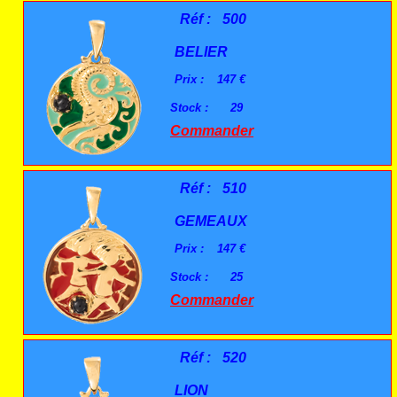
Réf :
500
BELIER
Prix :
147 €
Stock :
29
Commander
Réf :
510
GEMEAUX
Prix :
147 €
Stock :
25
Commander
Réf :
520
LION