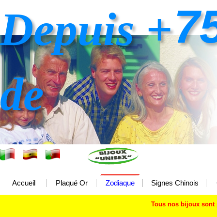
7
Depuis +
de
Accueil
Plaqué Or
Zodiaque
Signes Chinois
Tous nos bijoux sont