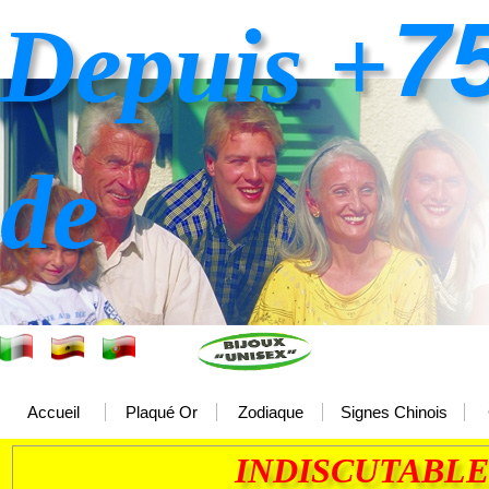
7
Depuis +
de
Accueil
Plaqué Or
Zodiaque
Signes Chinois
INDISCUTABLE