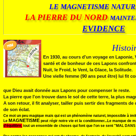
LE MAGNETISME NATUR
LA PIERRE DU NORD
MAINT
EVIDENCE
Histoi
En 1930, au cours d'un voyage en Laponie, V. 
santé et de bonheur de ces Lapons confronté
Nuit, le Fr
oid, le
Vent, la Glace, la Sol
itude
Une vielle femme (90 ans peut être) lui fit c
que Dieu avait donnée aux Lapons pour compenser le reste.
La pierre que l'on trouve dans le sol de cette terre, la plus ma
A son retour, il fit analyser, tailler puis sertir des fragments d
de son éclat.
Ce mot un peu magique mais qui est un phénomène naturel, impossible à imiter 
MAGNETISME
Le
peut régir notre vie et la conditionner...
Le manque de m
d'équilibre,
tout un ensemble de choses qui font que l'on se sent "MAL DAN