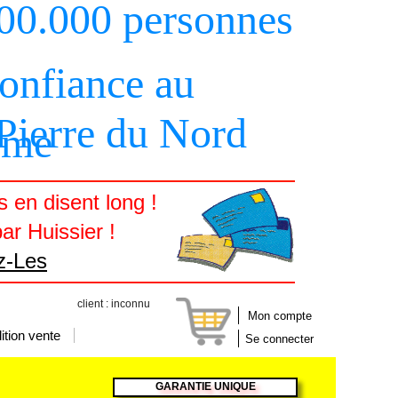
000.000 personnes
confiance au
 Pierre du Nord
sme
 en disent long !
ar Huissier !
z-Les
client : inconnu
Mon compte
ition vente
Se connecter
GARANTIE UNIQUE