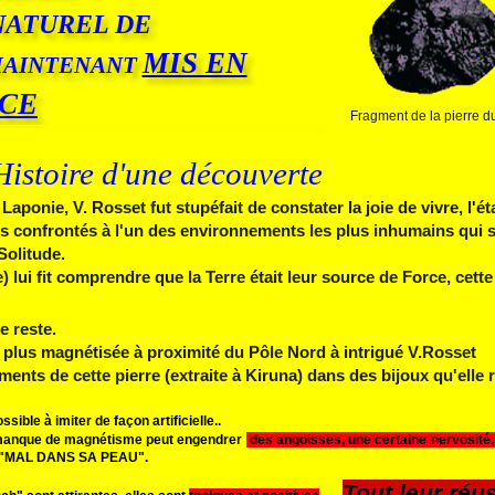
NATUREL DE
MIS EN
AINTENANT
CE
Fragment de la pierre d
Histoire d'une découverte
ponie, V. Rosset fut stupéfait de constater la joie de vivre, l'ét
 confrontés à l'un des environnements les plus inhumains qui so
 Sol
itude.
) lui fit comprendre que la Terre était leur source de Force, cette
 reste.
 la plus magnétisée à proximité du Pôle Nord à intrigué V.Rosset
ragments de cette pierre (extraite à Kiruna) dans des bijoux qu'elle
ble à imiter de façon artificielle..
manque de magnétisme peut engendrer
des angoisses, une certaine nervosité
nt "MAL DANS SA PEAU".
Tout leur réus