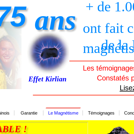
+ de 1.
75
ans
ont fait 
de la
magnéti
Les témoignages
Constatés p
Effet Kirlian
Lise
inois
Garantie
Le Magnétisme
Témoignages
Cond
BLE !