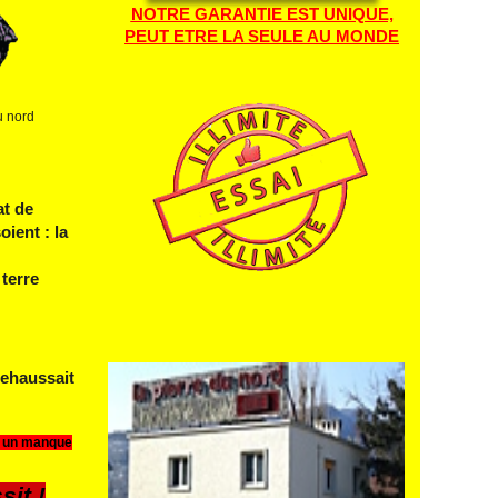
NOTRE GARANTIE EST UNIQUE,
PEUT ETRE LA SEULE AU MONDE
u nord
at de
ient : la
 terre
 rehaussait
, un manque
sit !