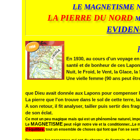
LE MAGNETISME 
LA PIERRE DU NORD
M
EVIDEN
En 1930, au cours d'un voyage en La
santé et de bonheur de ces Lapons
Nuit, le Fr
oid, le
Vent, la Glace, la
Une vielle femme (90 ans peut être
que Dieu avait donnée aux Lapons pour compenser le
La pierre que l'on trouve dans le sol de cette terre,
A son retour, il fit analyser, tailler puis sertir des f
de son éclat.
Ce mot un peu magique mais qui est un phénomène naturel, impossi
MAGNETISME
Le
peut régir notre vie et la conditionner...
Le 
d'équilibre,
tout un ensemble de choses qui font que l'on se se