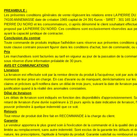
PREAMBULE :
Les présentes conditions générales de vente régissent les relations entre LA PIERRE D
74100 ANNEMASSE date de création 1965 capital de 24 391 €uros - SIRET : 301 165 
PIERRE DU NORD et les consommateurs, ci après dénommé le client souhaitant effectue
proposé par LA PIERRE DU NORD. Ces conditions sont exclusivement réservées aux per
ayant la capacité juridique de contracter.
Conclusion du contrat
Toute commande de produits implique l'adhédion sans réserve aux présentes conditions g
toute clause contraire pouvant figurer dans les conditions d'achat, bon de commande, o
Prix
Les marchandises sont facturées au tarif en vigueur au jour de la passation de la comman
sous réserve d'une information préalable de 30 jours.
AVIS ET COMMUNICATIONS
Livraison
La livraison est effectuée soit par la remise directe du produit à l'acquéreur, soit par avis
moment de leur prise en charge. En cas d'avarie ou de manquant, deréclamations sur les v
claires et précises qu'il notifiera dans un délai de trois jours, suivant la date de livraison 
justification quand à la réalité des anomalies constatées.
Délai de livraison
Les délais de livraison sont indiqués en fonction des disponibilités d'approvisionnement. S
retard de livraison d'une durée supérieure à 15 jours aprés la date indicative de livrais
pouvoir prétendre à quelque indemnité que ce soit.
Retours
Tout retour de produit doit être fait en RECOMMANDE à la charge du client.
Garantie
Le vendeur apportera le plus grand soin à l'exécution de la commande et à la qualité des p
limitée au remplacement, sans autre indemnité. Sont exclus de la garantie les défauts et
nature, les prescriptions, l'aptitude à l'emploi du produit. Garantie satisfait ou remboursé sa