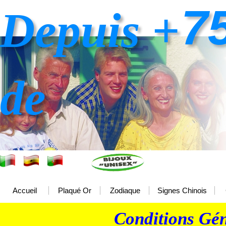
7
Depuis +
de
Accueil
Plaqué Or
Zodiaque
Signes Chinois
Conditions Gén