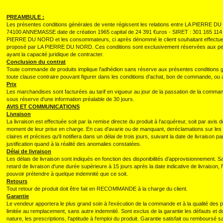
PREAMBULE :
Les présentes conditions générales de vente régissent les relations entre LA PIERRE D
74100 ANNEMASSE date de création 1965 capital de 24 391 €uros - SIRET : 301 165 
PIERRE DU NORD et les consommateurs, ci après dénommé le client souhaitant effectue
proposé par LA PIERRE DU NORD. Ces conditions sont exclusivement réservées aux per
ayant la capacité juridique de contracter.
Conclusion du contrat
Toute commande de produits implique l'adhédion sans réserve aux présentes conditions g
toute clause contraire pouvant figurer dans les conditions d'achat, bon de commande, o
Prix
Les marchandises sont facturées au tarif en vigueur au jour de la passation de la comman
sous réserve d'une information préalable de 30 jours.
AVIS ET COMMUNICATIONS
Livraison
La livraison est effectuée soit par la remise directe du produit à l'acquéreur, soit par avis
moment de leur prise en charge. En cas d'avarie ou de manquant, deréclamations sur les v
claires et précises qu'il notifiera dans un délai de trois jours, suivant la date de livraison 
justification quand à la réalité des anomalies constatées.
Délai de livraison
Les délais de livraison sont indiqués en fonction des disponibilités d'approvisionnement. S
retard de livraison d'une durée supérieure à 15 jours aprés la date indicative de livrais
pouvoir prétendre à quelque indemnité que ce soit.
Retours
Tout retour de produit doit être fait en RECOMMANDE à la charge du client.
Garantie
Le vendeur apportera le plus grand soin à l'exécution de la commande et à la qualité des p
limitée au remplacement, sans autre indemnité. Sont exclus de la garantie les défauts et
nature, les prescriptions, l'aptitude à l'emploi du produit. Garantie satisfait ou remboursé sa