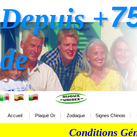
7
Depuis +
de
Accueil
Plaqué Or
Zodiaque
Signes Chinois
Conditions Gén