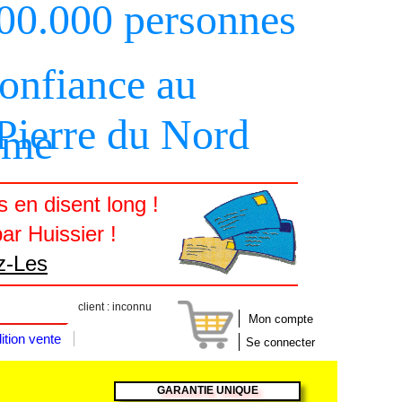
000.000 personnes
confiance au
 Pierre du Nord
sme
 en disent long !
ar Huissier !
z-Les
client : inconnu
Mon compte
ition vente
Se connecter
GARANTIE UNIQUE