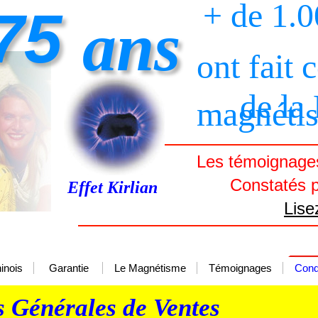
+ de 1.
75
ans
ont fait 
de la
magnéti
Les témoignages
Constatés p
Effet Kirlian
Lise
inois
Garantie
Le Magnétisme
Témoignages
Cond
s Générales de Ventes