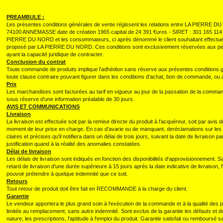
PREAMBULE :
Les présentes conditions générales de vente régissent les relations entre LA PIERRE D
74100 ANNEMASSE date de création 1965 capital de 24 391 €uros - SIRET : 301 165 
PIERRE DU NORD et les consommateurs, ci après dénommé le client souhaitant effectue
proposé par LA PIERRE DU NORD. Ces conditions sont exclusivement réservées aux per
ayant la capacité juridique de contracter.
Conclusion du contrat
Toute commande de produits implique l'adhédion sans réserve aux présentes conditions g
toute clause contraire pouvant figurer dans les conditions d'achat, bon de commande, o
Prix
Les marchandises sont facturées au tarif en vigueur au jour de la passation de la comman
sous réserve d'une information préalable de 30 jours.
AVIS ET COMMUNICATIONS
Livraison
La livraison est effectuée soit par la remise directe du produit à l'acquéreur, soit par avis
moment de leur prise en charge. En cas d'avarie ou de manquant, deréclamations sur les v
claires et précises qu'il notifiera dans un délai de trois jours, suivant la date de livraison 
justification quand à la réalité des anomalies constatées.
Délai de livraison
Les délais de livraison sont indiqués en fonction des disponibilités d'approvisionnement. S
retard de livraison d'une durée supérieure à 15 jours aprés la date indicative de livrais
pouvoir prétendre à quelque indemnité que ce soit.
Retours
Tout retour de produit doit être fait en RECOMMANDE à la charge du client.
Garantie
Le vendeur apportera le plus grand soin à l'exécution de la commande et à la qualité des p
limitée au remplacement, sans autre indemnité. Sont exclus de la garantie les défauts et
nature, les prescriptions, l'aptitude à l'emploi du produit. Garantie satisfait ou remboursé sa