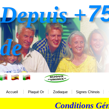
7
Depuis +
de
Accueil
Plaqué Or
Zodiaque
Signes Chinois
Conditions Gén