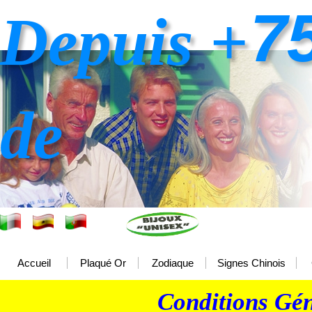
7
Depuis +
de
Accueil
Plaqué Or
Zodiaque
Signes Chinois
Conditions Gén