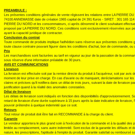
PREAMBULE :
Les présentes conditions générales de vente régissent les relations entre LA PIERRE D
74100 ANNEMASSE date de création 1965 capital de 24 391 €uros - SIRET : 301 165 
PIERRE DU NORD et les consommateurs, ci après dénommé le client souhaitant effectue
proposé par LA PIERRE DU NORD. Ces conditions sont exclusivement réservées aux per
ayant la capacité juridique de contracter.
Conclusion du contrat
Toute commande de produits implique l'adhédion sans réserve aux présentes conditions g
toute clause contraire pouvant figurer dans les conditions d'achat, bon de commande, o
Prix
Les marchandises sont facturées au tarif en vigueur au jour de la passation de la comman
sous réserve d'une information préalable de 30 jours.
AVIS ET COMMUNICATIONS
Livraison
La livraison est effectuée soit par la remise directe du produit à l'acquéreur, soit par avis
moment de leur prise en charge. En cas d'avarie ou de manquant, deréclamations sur les v
claires et précises qu'il notifiera dans un délai de trois jours, suivant la date de livraison 
justification quand à la réalité des anomalies constatées.
Délai de livraison
Les délais de livraison sont indiqués en fonction des disponibilités d'approvisionnement. S
retard de livraison d'une durée supérieure à 15 jours aprés la date indicative de livrais
pouvoir prétendre à quelque indemnité que ce soit.
Retours
Tout retour de produit doit être fait en RECOMMANDE à la charge du client.
Garantie
Le vendeur apportera le plus grand soin à l'exécution de la commande et à la qualité des p
limitée au remplacement, sans autre indemnité. Sont exclus de la garantie les défauts et
nature, les prescriptions, l'aptitude à l'emploi du produit. Garantie satisfait ou remboursé sa